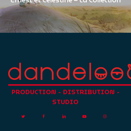
Ernest et Célestine – La Collection
PRODUCTION
-
DISTRIBUTION
-
STUDIO
twitter
facebook
linkedin
youtube
instagram