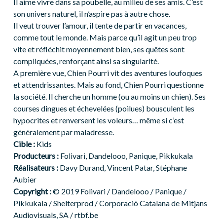
Il aime vivre dans sa poubelle, au milieu de ses amis. C’est
son univers naturel, il n’aspire pas à autre chose.
Il veut trouver l’amour, il tente de partir en vacances,
comme tout le monde. Mais parce qu’il agit un peu trop
vite et réfléchit moyennement bien, ses quêtes sont
compliquées, renforçant ainsi sa singularité.
A première vue, Chien Pourri vit des aventures loufoques
et attendrissantes. Mais au fond, Chien Pourri questionne
la société. Il cherche un homme (ou au moins un chien). Ses
courses dingues et échevelées (poilues) bousculent les
hypocrites et renversent les voleurs… même si c’est
généralement par maladresse.
Cible :
Kids
Producteurs :
Folivari, Dandelooo, Panique, Pikkukala
Réalisateurs :
Davy
Durand, Vincent Patar, Stéphane
Aubier
Copyright :
© 2019 Folivari / Dandelooo / Panique /
Pikkukala / Shelterprod / Corporació Catalana de Mitjans
Audiovisuals, SA / rtbf.be