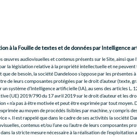
on à la Fouille de textes et de données par Intelligence art
es œuvres audiovisuelles et contenus présents sur le Site, ainsi qu
ar la législation relative à la propriété intellectuelle et ne peuvent f
nt que de besoin, la société Dandelooo s’oppose par les présentes
utre de leurs composantes protégées par le droit d’auteur (texte, gra
un système d’Intelligence artificielle (IA), au sens des articles L. 1
ctive (UE) 2019/790 du 17 avril 2019 sur le droit d’auteur et les dro
on « n’a pas à être motivée et peut être exprimée par tout moyen. D
exprimée au moyen de procédés lisibles par machine, y compris des
rvice ». Il est rappelé que dans le cadre de ses activités la société
ovisuelles, contenus et/ou l’une ou l’autre de leurs composantes pro
ce dans la stricte mesure nécessaire à la réalisation de l’exploitatio