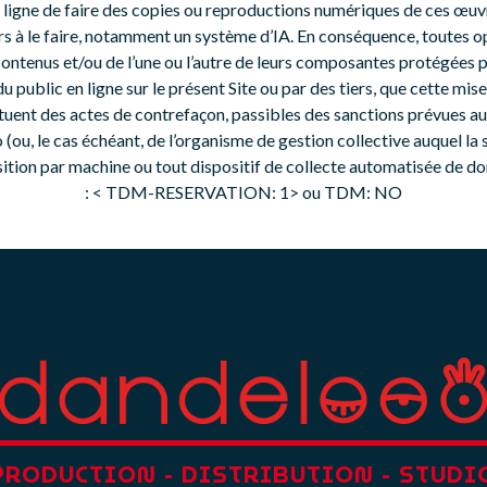
n ligne de faire des copies ou reproductions numériques de ces œuv
tiers à le faire, notamment un système d’IA. En conséquence, toutes o
contenus et/ou de l’une ou l’autre de leurs composantes protégées pa
u public en ligne sur le présent Site ou par des tiers, que cette mise 
stituent des actes de contrefaçon, passibles des sanctions prévues au
o (ou, le cas échéant, de l’organisme de gestion collective auquel 
pposition par machine ou tout dispositif de collecte automatisée de 
: < TDM-RESERVATION: 1> ou TDM: NO
PRODUCTION
-
DISTRIBUTION
-
STUDI