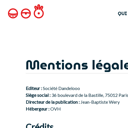
Skip
to
QUI
main
content
Mentions légal
Editeur :
Société Dandelooo
Siège social :
36 boulevard de la Bastille, 75012 Pari
Directeur de la publication :
Jean-Baptiste Wery
Hébergeur :
OVH
Crédits