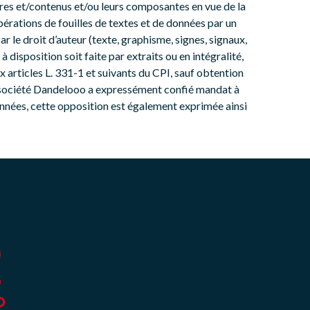
res et/contenus et/ou leurs composantes en vue de la
pérations de fouilles de textes et de données par un
r le droit d’auteur (texte, graphisme, signes, signaux,
à disposition soit faite par extraits ou en intégralité,
x articles L. 331-1 et suivants du CPI, sauf obtention
la société Dandelooo a expressément confié mandat à
données, cette opposition est également exprimée ainsi
O