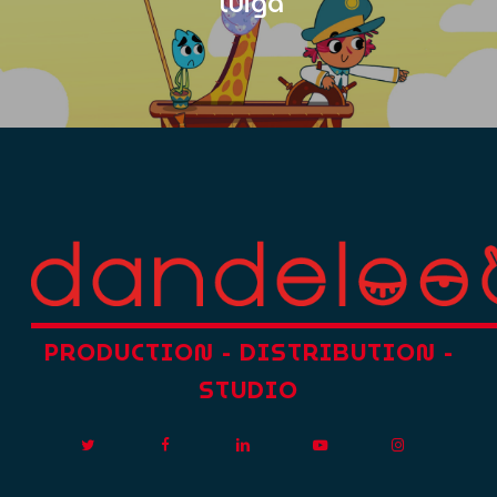
Tuiga
PRODUCTION
-
DISTRIBUTION
-
STUDIO
twitter
facebook
linkedin
youtube
instagram