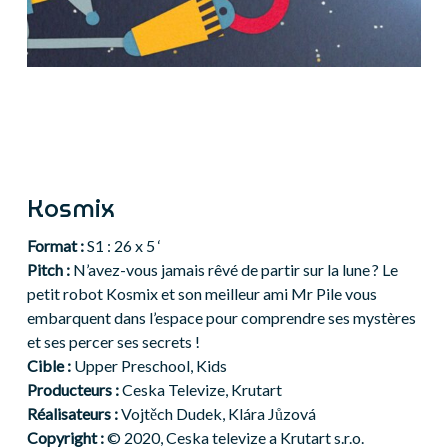
Kosmix
Format :
S1 : 26 x 5 ‘
Pitch :
N’avez-vous jamais rêvé de partir sur la lune ? Le
petit robot Kosmix et son meilleur ami Mr Pile vous
embarquent dans l’espace pour comprendre ses mystères
et ses percer ses secrets !
Cible :
Upper Preschool, Kids
Producteurs :
Ceska Televize, Krutart
Réalisateurs :
Vojtěch Dudek, Klára Jůzová
Copyright :
© 2020, Ceska televize a Krutart s.r.o.