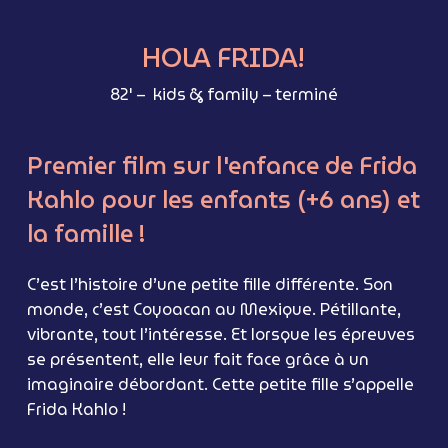
the
HOLA FRIDA!
next
82′ – kids & family – terminé
section
Premier
film
sur
l'enfance
de
Frida
Kahlo
pour
les
enfants
(+6
ans)
et
la
famille
!
C’est l’histoire d’une petite fille différente. Son
monde, c’est Coyoacan au Mexique. Pétillante,
vibrante, tout l’intéresse. Et lorsque les épreuves
se présentent, elle leur fait face grâce à un
imaginaire débordant. Cette petite fille s’appelle
Frida Kahlo !